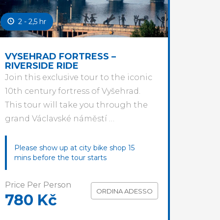
2 - 2,5 hr
VYSEHRAD FORTRESS –
RIVERSIDE RIDE
Join this exclusive tour to the iconic
10th century fortress of Vyšehrad.
This tour will take you through the
grand Václavské náměstí …
Please show up at city bike shop 15
mins before the tour starts
Price Per Person
ORDINA ADESSO
780 Kč