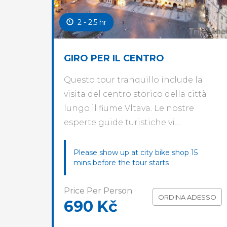
2 - 2,5 hr
GIRO PER IL CENTRO
Questo tour tranquillo include la
visita del centro storico della città
lungo il fiume Vltava. Le nostre
esperte guide turistiche vi…
Please show up at city bike shop 15
mins before the tour starts
Price Per Person
ORDINA ADESSO
690 Kč