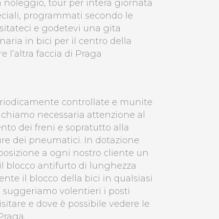
noleggio, tour per intera giornata
eciali, programmati secondo le
isitateci e godetevi una gita
naria in bici per il centro della
re l’altra faccia di Praga
eriodicamente controllate e munite
ichiamo necessaria attenzione al
to dei freni e sopratutto alla
ure dei pneumatici. In dotazione
sposizione a ogni nostro cliente un
il blocco antifurto di lunghezza
nte il blocco della bici in qualsiasi
sti suggeriamo volentieri i posti
visitare e dove è possibile vedere le
 Praga.