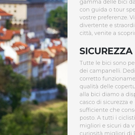
gamma delle bici da 
con guida o tour sp
vostre preferenze. V
divertente e straordi
città, venite a scopri
SICUREZZA
Tutte le bici sono p
dei campanelli. Ded
corretto funzionamen
qualità delle copert
alla bici diamo a di
casco di sicurezza e 
sufficiente che conse
posto. A tutti i cicli
migliori e sicuri da 
curiosità migliori di