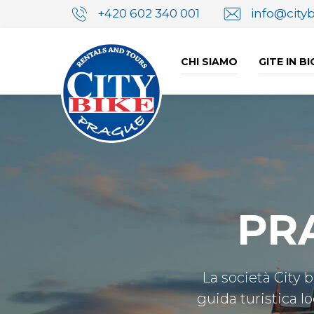
+420 602 340 001
info@city
CHI SIAMO
GITE IN B
PR
La società City 
guida turistica lo