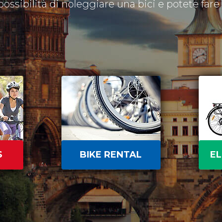
 possibilità di noleggiare una bici e potete fare il
S
BIKE RENTAL
EL