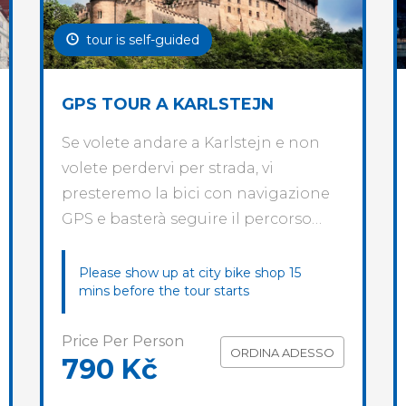
tour is self-guided
GPS TOUR A KARLSTEJN
Se volete andare a Karlstejn e non
volete perdervi per strada, vi
presteremo la bici con navigazione
GPS e basterà seguire il percorso…
Please show up at city bike shop 15
mins before the tour starts
Price Per Person
ORDINA ADESSO
790 Kč