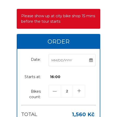
Please show up at city bike shop 15 mins
before the tour starts
ORDER
Date:
Starts at:
16:00
–
+
Bikes
count:
1,560 Kč
TOTAL